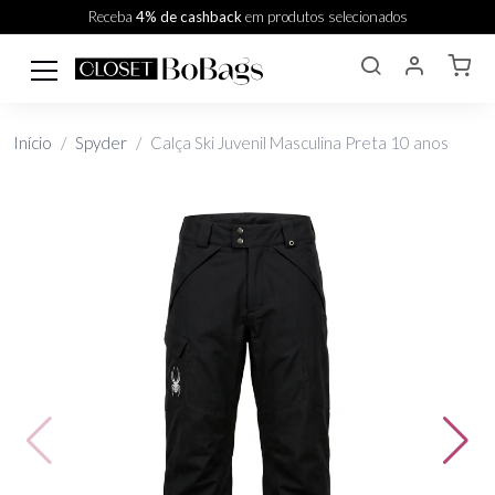
Receba
4% de cashback
em produtos selecionados
Início
Spyder
Calça Ski Juvenil Masculina Preta 10 anos