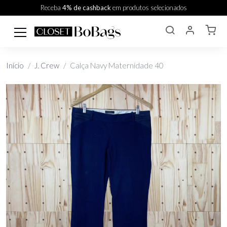
Receba
4% de cashback
em produtos selecionados
Início
J. Crew
Calça Navy Maternidade 40