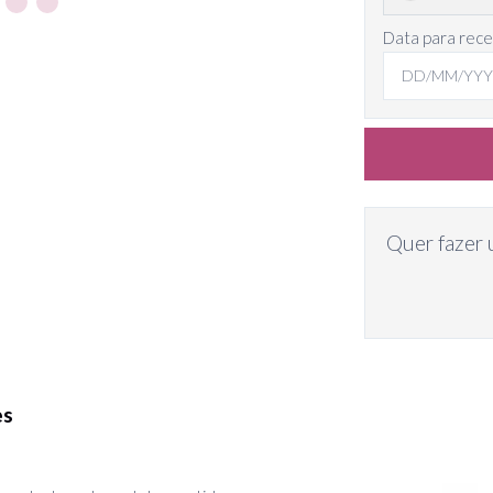
Data para rec
Quer fazer 
es