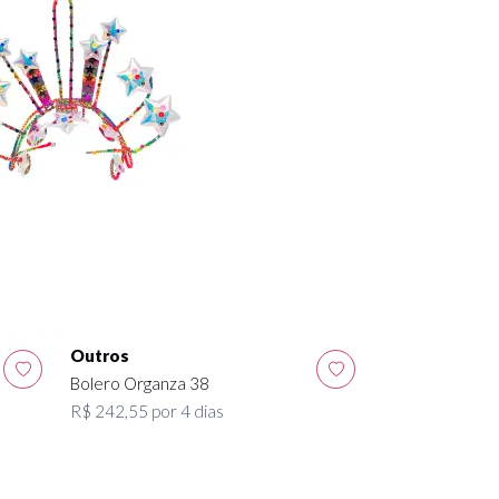
Outros
Bolero Organza 38
Outros
R$ 242,55 por 4 dias
Cabeça Starving
R$ 40,03 por 4 