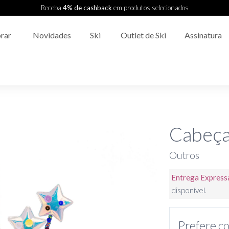
Receba
4% de cashback
em produtos selecionados
rar
Novidades
Ski
Outlet de Ski
Assinatura
Cabeça 
Outros
Entrega Express
disponível.
Prefere co