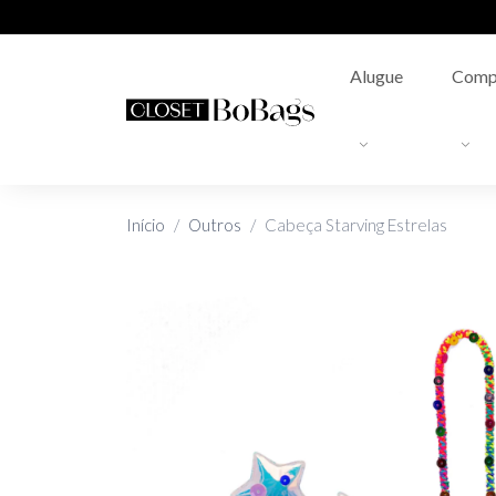
Alugue
Comp
Início
Outros
Cabeça Starving Estrelas