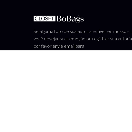
Se alguma foto de sua autoria estiver em nosso si
você desejar sua remoção ou registrar sua autoria
por favor envie email para
atendimento@bobags.com.br
que prontamente l
atenderemos.
WhatsApp: (11) 94676 - 3078
atendimento@bobags.com.br
Termos de uso
-
Política de privacidade
CNPJ: 10.738.989/0001-99 - Bo Companies comércio e loc