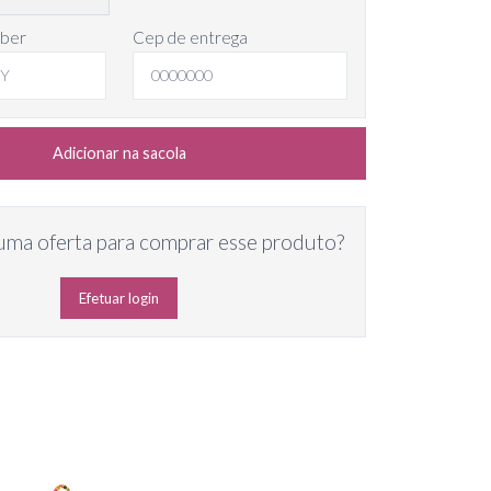
eber
Cep de entrega
Adicionar na sacola
uma oferta para comprar esse produto?
Efetuar login