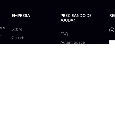
EMPRESA
PRECISANDO DE
RE
AJUDA?
te e
Sobre
FAQ
,
Carreiras
Autenticidade
Inspire-se
he
Como funciona
Cadastre seu Closet
Rec
Contato
ação de roupas e acessórios SA