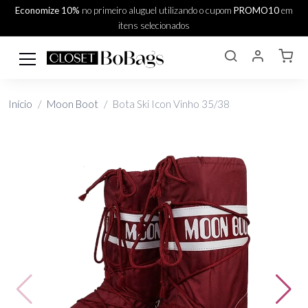
Economize 10%
no primeiro aluguel utilizando o cupom
PROMO10
em
itens selecionados
Início
Moon Boot
Bota Ski Icon Vinho 35/38