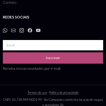
Contato
REDES SOCIAIS
Inscrever
Receba nossas novidades por e-mail.
Termos de uso
-
Política de privacidade
CNPJ: 10.738.989/0001-99 - Bo Companies comércio e locação de roupas
e acessórios SA