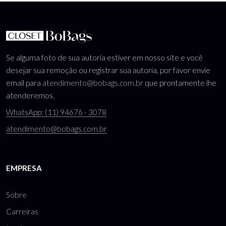
Saia Midi Preta 36
R$ 140,00
« Anterior
Próxima »
Se alguma foto de sua autoria estiver em nosso site e você
desejar sua remoção ou registrar sua autoria, por favor envie
email para
atendimento@bobags.com.br
que prontamente lhe
atenderemos.
WhatsApp: (11) 94676 - 3078
atendimento@bobags.com.br