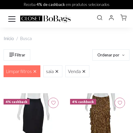
Receba
4% de cashback
em produtos selecionados
Início
Busca
Ordenar por
Filtrar
Limpar filtros
saia
Venda
4% cashback
4% cashback