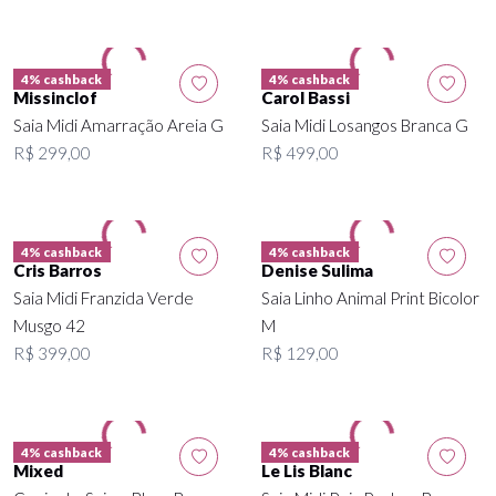
4% cashback
4% cashback
Missinclof
Saia Midi Amarração Areia G
R$ 299,00
Carol Bassi
Saia Midi Losangos Branca G
R$ 499,00
4% cashback
4% cashback
Cris Barros
Denise Sulima
Saia Midi Franzida Verde
Saia Linho Animal Print Bicolor