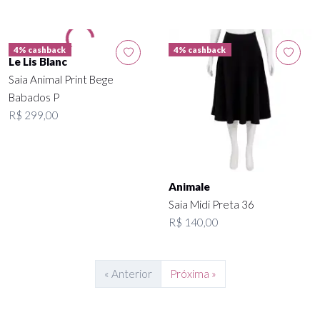
4% cashback
4% cashback
Carol Bassi
Ralph Lauren
Saia Barra Estampada Azul 38
Saia Assimétrica Pois 40
R$ 349,00
R$ 349,00
4% cashback
4% cashback
Le Lis Blanc
Saia Animal Print Bege
Babados P
R$ 299,00
Animale