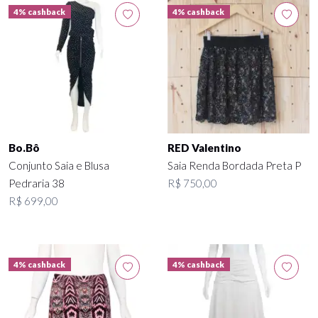
4% cashback
4% cashback
Bo.Bô
RED Valentino
Conjunto Saia e Blusa
Saia Renda Bordada Preta P
Pedraria 38
R$ 750,00
R$ 699,00
4% cashback
4% cashback