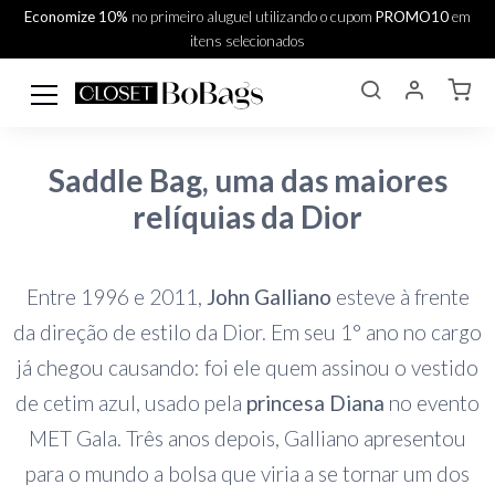
Economize 10%
no primeiro aluguel utilizando o cupom
PROMO10
em
itens selecionados
Saddle Bag, uma das maiores
relíquias da Dior
Entre 1996 e 2011,
John Galliano
esteve à frente
da direção de estilo da Dior. Em seu 1° ano no cargo
já chegou causando: foi ele quem assinou o vestido
de cetim azul, usado pela
princesa Diana
no evento
MET Gala. Três anos depois, Galliano apresentou
para o mundo a bolsa que viria a se tornar um dos