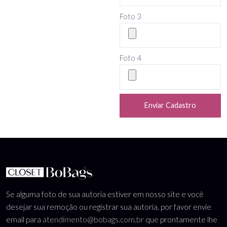
Foto 3
Foto 4
Enviar Cadastro
Se alguma foto de sua autoria estiver em nosso site e você
desejar sua remoção ou registrar sua autoria, por favor envie
email para
atendimento@bobags.com.br
que prontamente lhe