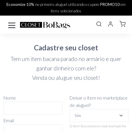
Economize 10%
no primeiro aluguel utilizando o cupom
PROMO10
em
itens selecionados
Cadastre seu closet
Tem um item bacana parado no armário e quer
ganhar dinheiro com ele?
Venda ou alugue seu closet!
Nome
Deixar o item no marketplace
de aluguel?
Email
O item fica conosco e você acompanha