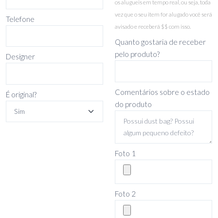
os alugueis em tempo real, ou seja, toda
vez que o seu item for alugado você será
Telefone
avisado e receberá $$ com isso.
Quanto gostaria de receber
pelo produto?
Designer
Comentários sobre o estado
É original?
do produto
Foto 1
Foto 2