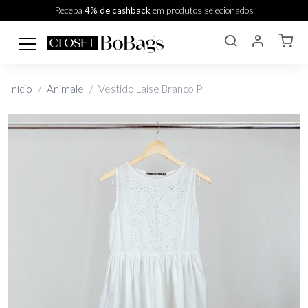
Receba
4% de cashback
em produtos selecionados
Início
Animale
Vestido Laise Branco P