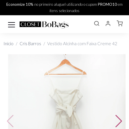
Economize 10%
no primeiro aluguel utilizando o cupom
PROMO10
em
itens selecionados
Início
Cris Barros
Vestido Alcinha com Faixa Creme 42