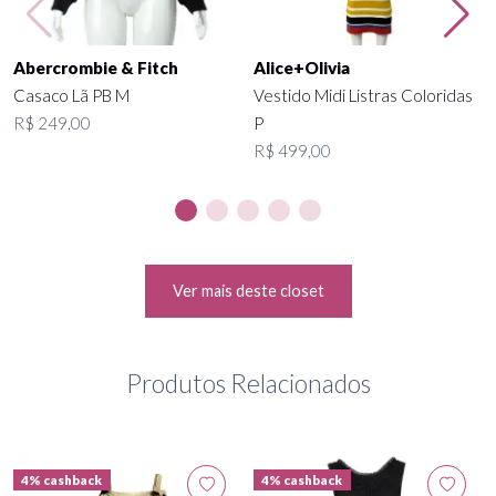
Abercrombie & Fitch
Alice+Olivia
Casaco Lã PB M
Vestido Midi Listras Coloridas
R$ 249,00
P
R$ 499,00
Ver mais deste closet
Produtos Relacionados
4% cashback
4% cashback