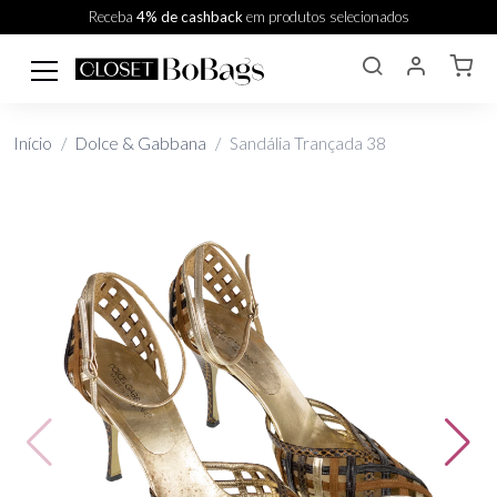
Receba
4% de cashback
em produtos selecionados
Início
Dolce & Gabbana
Sandália Trançada 38