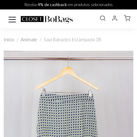
Receba
4% de cashback
em produtos selecionados
Início
Animale
Saia Babados Estampada 38