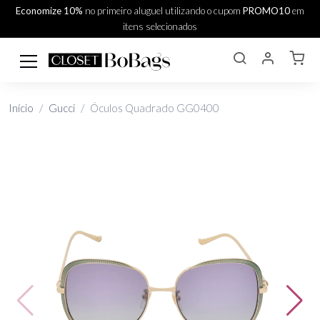
Economize 10%
no primeiro aluguel utilizando o cupom
PROMO10
em
itens selecionados
Início
Gucci
Óculos Quadrado GG0400