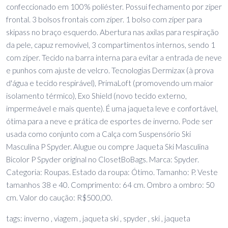
confeccionado em 100% poliéster. Possui fechamento por zíper
frontal. 3 bolsos frontais com zíper. 1 bolso com zíper para
skipass no braço esquerdo. Abertura nas axilas para respiração
da pele, capuz removível, 3 compartimentos internos, sendo 1
com zíper. Tecido na barra interna para evitar a entrada de neve
e punhos com ajuste de velcro. Tecnologias Dermizax (à prova
d'água e tecido respirável), PrimaLoft (promovendo um maior
isolamento térmico), Exo Shield (novo tecido externo,
impermeável e mais quente). É uma jaqueta leve e confortável,
ótima para a neve e prática de esportes de inverno. Pode ser
usada como conjunto com a Calça com Suspensório Ski
Masculina P Spyder. Alugue ou compre Jaqueta Ski Masculina
Bicolor P Spyder original no ClosetBoBags. Marca: Spyder.
Categoria: Roupas. Estado da roupa: Ótimo. Tamanho: P. Veste
tamanhos 38 e 40. Comprimento: 64 cm. Ombro a ombro: 50
cm. Valor do caução: R$500,00.
tags: inverno , viagem , jaqueta ski , spyder , ski , jaqueta