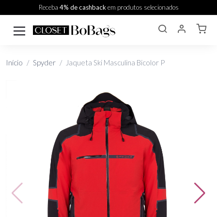
Receba
4% de cashback
em produtos selecionados
Início
Spyder
Jaqueta Ski Masculina Bicolor P