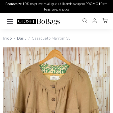
Economize 10%
no primeiro aluguel utilizando o cupom
PROMO10
em
itens selecionados
Início
Daslu
Casaqueto Marrom 38