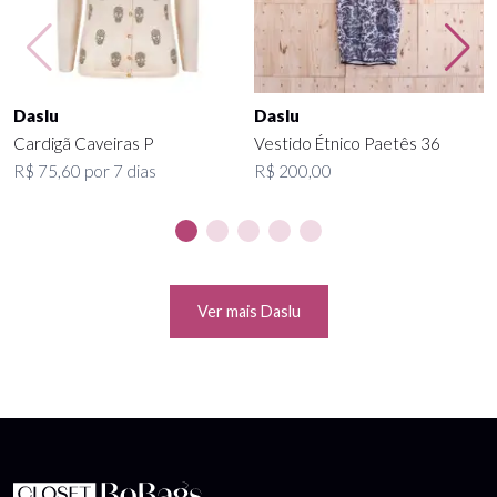
Daslu
Daslu
Cardigã Caveiras P
Vestido Étnico Paetês 36
R$ 75,60 por 7 dias
R$ 200,00
Ver mais Daslu