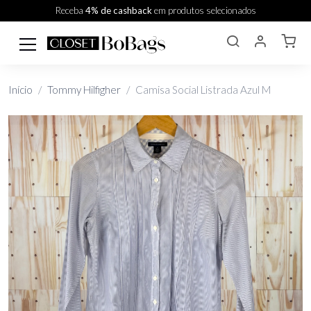
Receba
4% de cashback
em produtos selecionados
Início
Tommy Hilfigher
Camisa Social Listrada Azul M