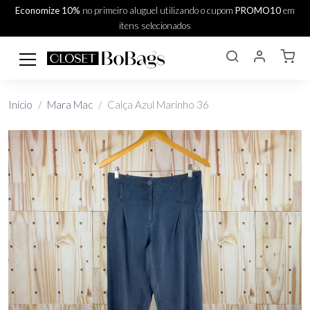
Economize 10%
no primeiro aluguel utilizando o cupom
PROMO10
em
itens selecionados
Início
Mara Mac
Calça Azul Marinho 36