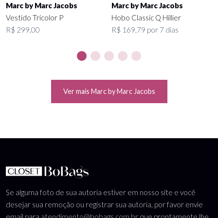
Marc by Marc Jacobs
Marc by Marc Jacobs
Vestido Tricolor P
Hobo Classic Q Hillier
R$ 299,00
R$ 169,79 por 7 dias
Ver mais Marc by Marc Jacobs
Se alguma foto de sua autoria estiver em nosso site e você
desejar sua remoção ou registrar sua autoria, por favor envie
email para
atendimento@bobags.com.br
que prontamente lhe