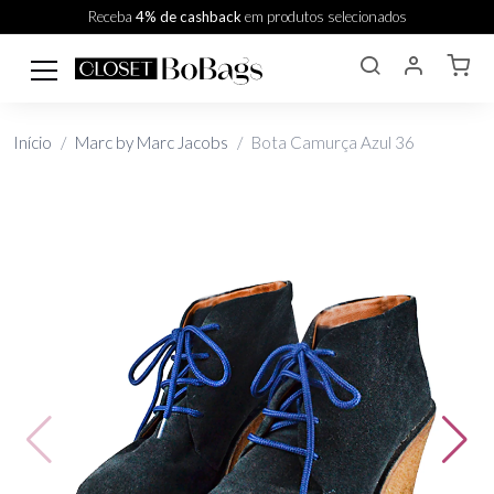
Receba
4% de cashback
em produtos selecionados
Início
Marc by Marc Jacobs
Bota Camurça Azul 36