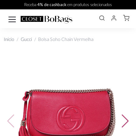
Receba
4% de cashback
em produtos selecionados
Início
Gucci
Bolsa Soho Chain Vermelha