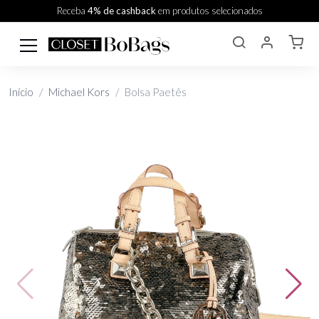
Receba
4% de cashback
em produtos selecionados
Início
Michael Kors
Bolsa Paetês