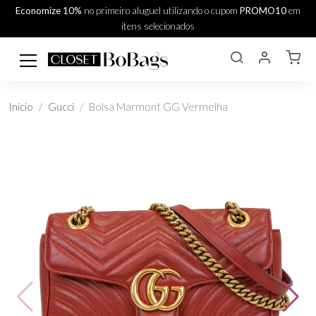
Economize 10%
no primeiro aluguel utilizando o cupom
PROMO10
em
itens selecionados
Início
Gucci
Bolsa Marmont GG Vermelha