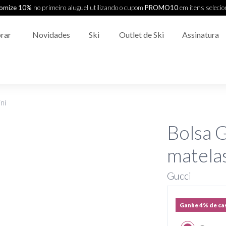
omize 10%
no primeiro aluguel utilizando o cupom
PROMO10
em itens seleci
rar
Novidades
Ski
Outlet de Ski
Assinatura
ni
Bolsa 
matela
Gucci
Ganhe 4% de ca