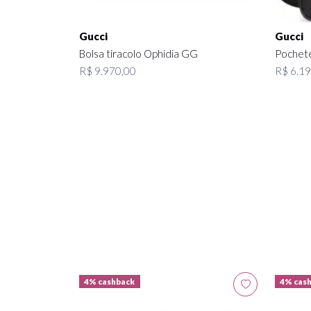
Gucci
Gucci
Bolsa tiracolo Ophidia GG
Pochete
R$ 9.970,00
R$ 6.19
4% cashback
4% cas