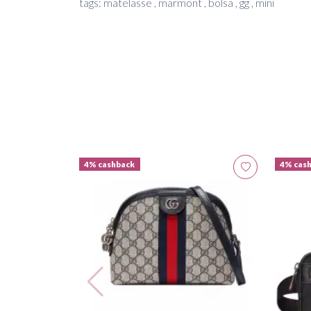
tags: matelasse , marmont , bolsa , gg , mini
4% cashback
4% cas