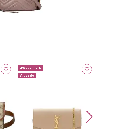
4% cashback
Yves Saint Lau
Alugado
Clutch 'Kate'
R$ 6.810,00