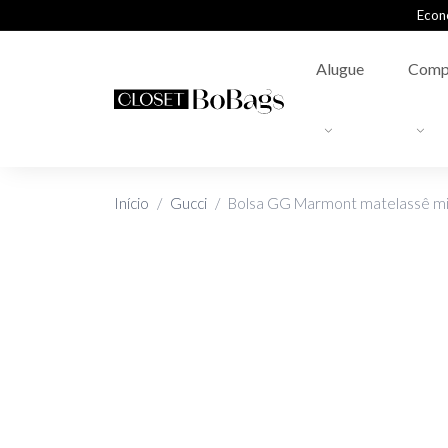
Econ
Alugue
Comp
Início
Gucci
Bolsa GG Marmont matelassê mi