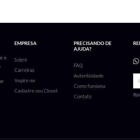
EMPRESA
PRECISANDO DE
RE
AJUDA?
te e
Sobre
FAQ
,
Carreiras
Autenticidade
Inspire-se
he
Como funciona
Cadastre seu Closet
Rec
Contato