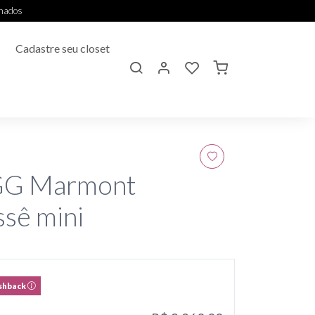
onados
Cadastre seu closet
GG Marmont
ssê mini
shback