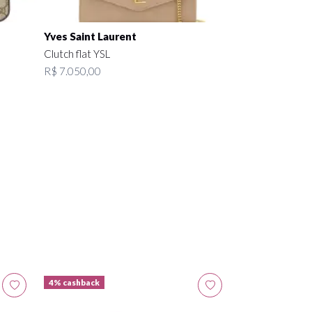
Yves Saint Laurent
Clutch flat YSL
R$ 7.050,00
4% cashback
4% cashback
Gucci
Pochete Marmo