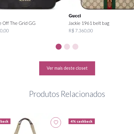
Gucci
 Off The Grid GG
Jackie 1961 belt bag
0,00
R$ 7.360,00
Ver mais deste closet
Produtos Relacionados
hback
4% cashback