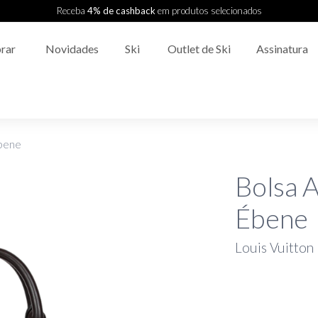
Receba
4% de cashback
em produtos selecionados
rar
Novidades
Ski
Outlet de Ski
Assinatura
bene
Bolsa 
Ébene
Louis Vuitton