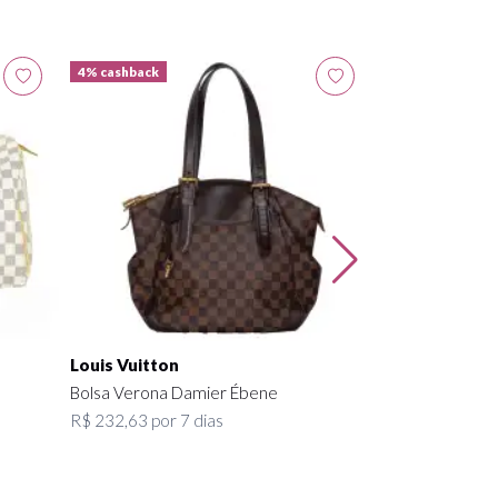
4% cashback
4% cashback
Louis Vuitton
Alugado
Bolsa Beverly
R$ 330,00 por 7
Louis Vuitton
Bolsa Verona Damier Ébene
R$ 232,63 por 7 dias