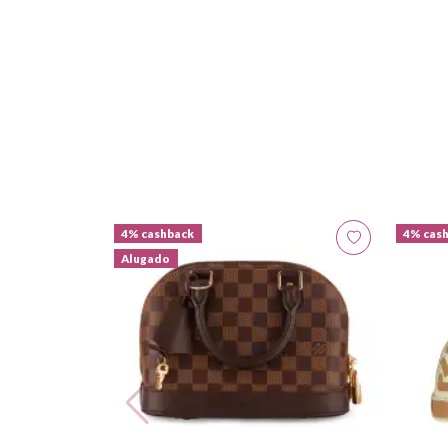
4% cashback
4% cas
Alugado