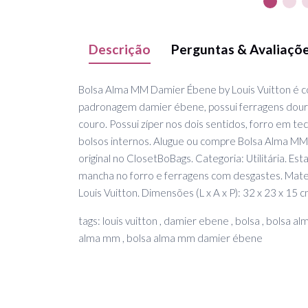
Descrição
Perguntas & Avaliaçõ
Bolsa Alma MM Damier Ébene by Louis Vuitton é 
padronagem damier ébene, possui ferragens dour
couro. Possui zíper nos dois sentidos, forro em te
bolsos internos. Alugue ou compre Bolsa Alma MM
original no ClosetBoBags. Categoria: Utilitária. Es
mancha no forro e ferragens com desgastes. Mater
Louis Vuitton. Dimensões (L x A x P): 32 x 23 x 15
tags: louis vuitton , damier ebene , bolsa , bolsa alma
alma mm , bolsa alma mm damier ébene