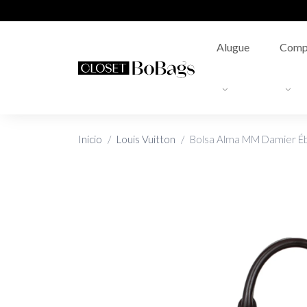
Alugue
Comp
Início
Louis Vuitton
Bolsa Alma MM Damier É