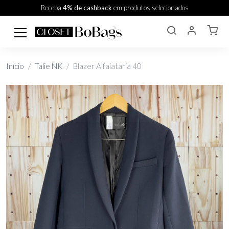
Receba
4% de cashback
em produtos selecionados
Início
Talie NK
Blazer Alfaiataria 40