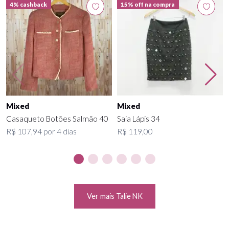
4% cashback
15% off na compra
Mixed
Mixed
Casaqueto Botões Salmão 40
Saia Lápis 34
R$ 107,94 por 4 dias
R$ 119,00
Ver mais Talie NK