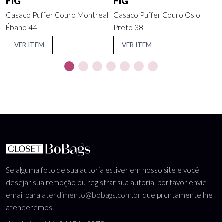
FIG
FIG
Casaco Puffer Couro Montreal
Casaco Puffer Couro Oslo
Ébano 44
Preto 38
VER ITEM
VER ITEM
Se alguma foto de sua autoria estiver em nosso site e você
desejar sua remoção ou registrar sua autoria, por favor envie
email para
atendimento@bobags.com.br
que prontamente lhe
atenderemos.