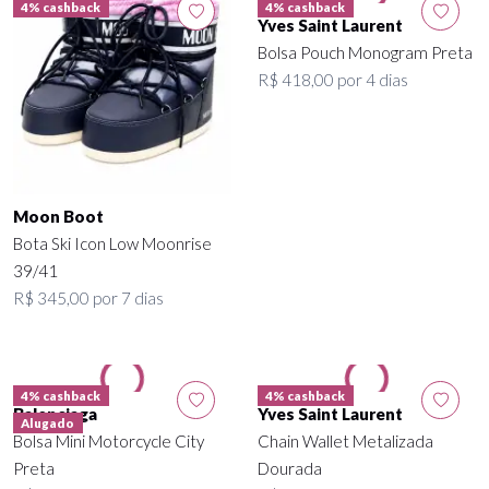
4% cashback
4% cashback
Yves Saint Laurent
Bolsa Pouch Monogram Preta
R$ 418,00 por 4 dias
Moon Boot
Bota Ski Icon Low Moonrise
39/41
R$ 345,00 por 7 dias
4% cashback
4% cashback
Balenciaga
Yves Saint Laurent
Alugado
Bolsa Mini Motorcycle City
Chain Wallet Metalizada
Preta
Dourada