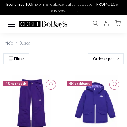
Economize 10%
no primeiro aluguel utilizando o cupom
PROMO10
em
itens selecionados
Início
Busca
Ordenar por
Filtrar
4% cashback
4% cashback