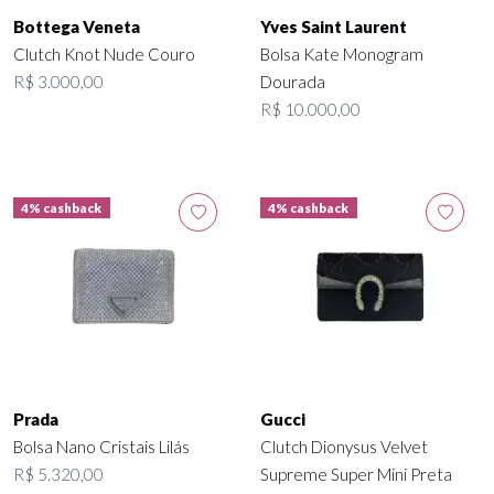
Bottega Veneta
Yves Saint Laurent
Clutch Knot Nude Couro
Bolsa Kate Monogram
R$ 3.000,00
Dourada
R$ 10.000,00
4% cashback
4% cashback
Prada
Gucci
Bolsa Nano Cristais Lilás
Clutch Dionysus Velvet
R$ 5.320,00
Supreme Super Mini Preta