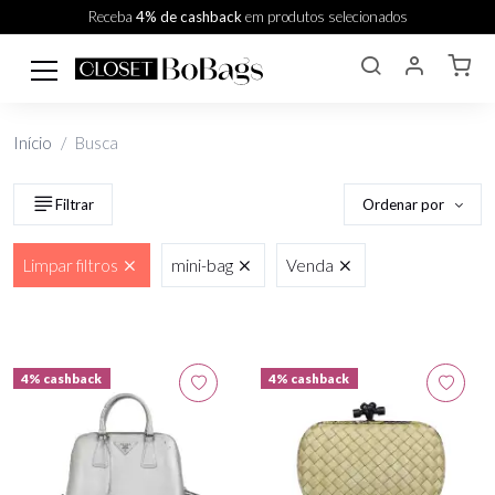
Receba
4% de cashback
em produtos selecionados
Início
Busca
Ordenar por
Filtrar
Limpar filtros
mini-bag
Venda
4% cashback
4% cashback