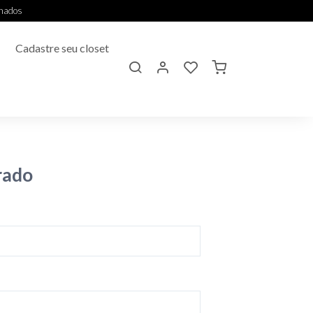
onados
Cadastre seu closet
rado