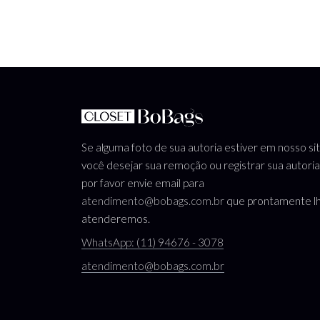
Se alguma foto de sua autoria estiver em nosso si
você desejar sua remoção ou registrar sua autoria
por favor envie email para
atendimento@bobags.com.br
que prontamente l
atenderemos.
WhatsApp: (11) 94676 - 3078
atendimento@bobags.com.br