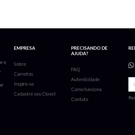
EMPRESA
PRECISANDO DE
RE
AJUDA?
te e
Sobre
FAQ
,
Carreiras
Autenticidade
Inspire-se
he
Como funciona
Cadastre seu Closet
Rec
Contato