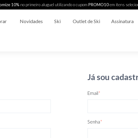
omize 10%
no primeiro aluguel utilizando o cupom
PROMO10
em itens seleci
rar
Novidades
Ski
Outlet de Ski
Assinatura
Já sou cadast
Email
*
Senha
*