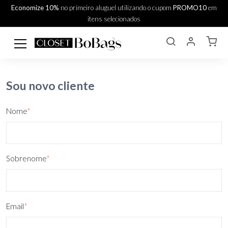
Economize 10%
no primeiro aluguel utilizando o cupom
PROMO10
em
itens selecionados
Sou novo cliente
Nome
*
Sobrenome
*
Email
*