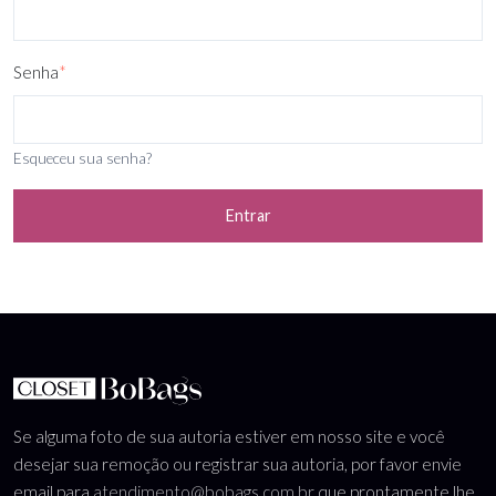
Senha
*
Esqueceu sua senha?
Entrar
Se alguma foto de sua autoria estiver em nosso site e você
desejar sua remoção ou registrar sua autoria, por favor envie
email para
atendimento@bobags.com.br
que prontamente lhe