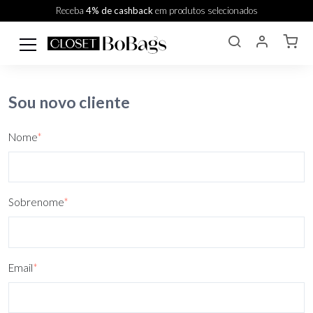
Receba
4% de cashback
em produtos selecionados
Sou novo cliente
Nome
*
Sobrenome
*
Email
*