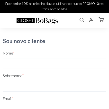
Economize 10%
no primeiro aluguel utilizando o cupom
PROMO10
em
itens selecionados
Sou novo cliente
Nome
*
Sobrenome
*
Email
*