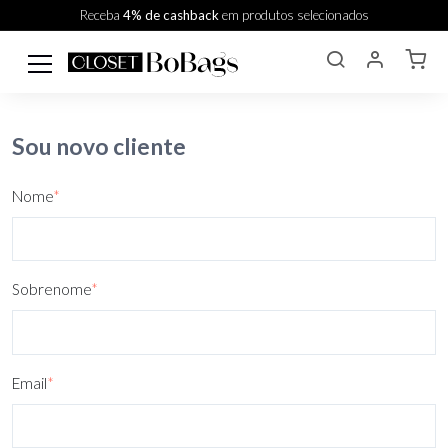
Receba
4% de cashback
em produtos selecionados
Sou novo cliente
Nome
*
Sobrenome
*
Email
*