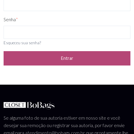
Senha
*
Esqueceu sua senha?
Entrar
Se alguma foto de sua autoria estiver em nosso site e você
desejar sua remoção ou registrar sua autoria, por favor envie
email para
atendimento@bobags.com.br
que prontamente lhe