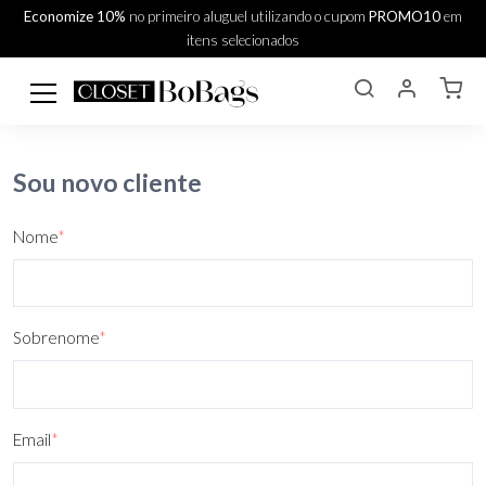
Economize 10%
no primeiro aluguel utilizando o cupom
PROMO10
em
itens selecionados
Sou novo cliente
Nome
*
Sobrenome
*
Email
*