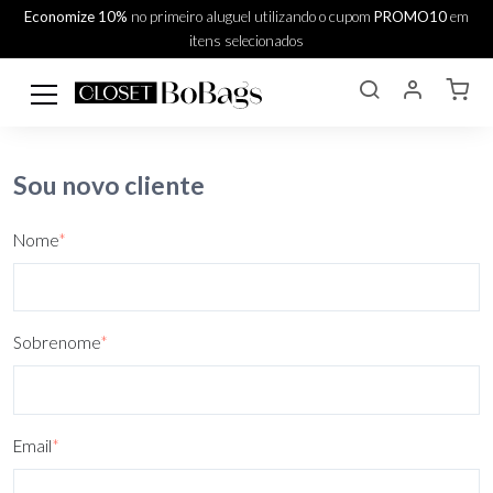
Economize 10%
no primeiro aluguel utilizando o cupom
PROMO10
em
itens selecionados
Sou novo cliente
Nome
*
Sobrenome
*
Email
*