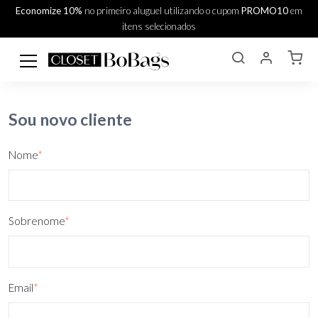
Economize 10%
no primeiro aluguel utilizando o cupom
PROMO10
em
itens selecionados
Sou novo cliente
Nome
*
Sobrenome
*
Email
*