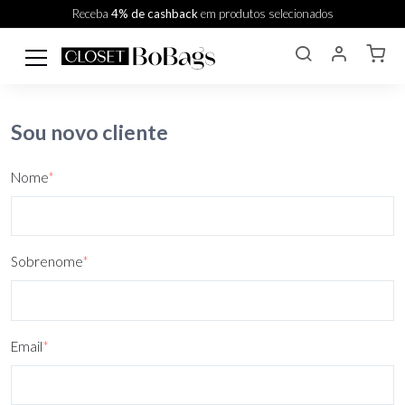
Receba
4% de cashback
em produtos selecionados
Sou novo cliente
Nome
*
Sobrenome
*
Email
*