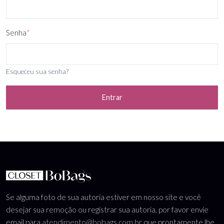
Senha
*
Esqueceu sua senha?
Entrar
Se alguma foto de sua autoria estiver em nosso site e você
desejar sua remoção ou registrar sua autoria, por favor envie
email para
atendimento@bobags.com.br
que prontamente lhe