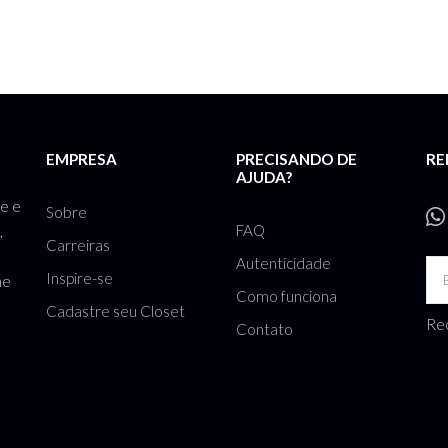
EMPRESA
PRECISANDO DE
RE
AJUDA?
te e
Sobre
FAQ
,
Carreiras
Autenticidade
Inspire-se
he
Como funciona
Cadastre seu Closet
Rec
Contato