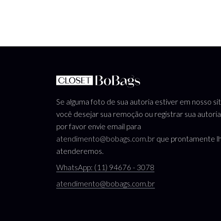
Se alguma foto de sua autoria estiver em nosso si
você desejar sua remoção ou registrar sua autoria
por favor envie email para
atendimento@bobags.com.br
que prontamente l
atenderemos.
WhatsApp: (11) 94676 - 3078
atendimento@bobags.com.br