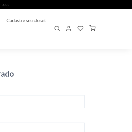
onados
Cadastre seu closet
rado