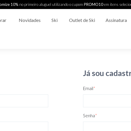
omize 10%
no primeiro aluguel utilizando o cupom
PROMO10
em itens seleci
rar
Novidades
Ski
Outlet de Ski
Assinatura
Já sou cadast
Email
*
Senha
*