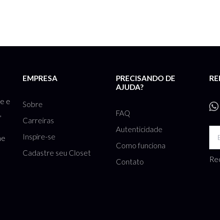
EMPRESA
PRECISANDO DE
RE
AJUDA?
te e
Sobre
FAQ
,
Carreiras
Autenticidade
Inspire-se
he
Como funciona
Cadastre seu Closet
Rec
Contato