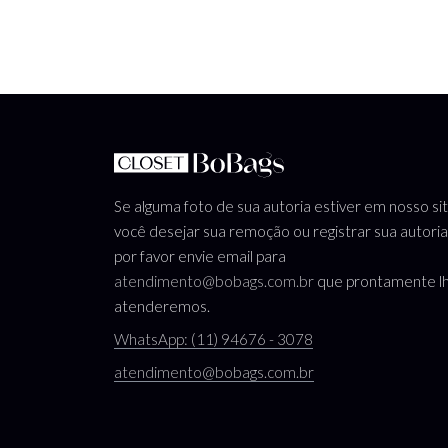
Se alguma foto de sua autoria estiver em nosso si
você desejar sua remoção ou registrar sua autoria
por favor envie email para
atendimento@bobags.com.br
que prontamente l
atenderemos.
WhatsApp: (11) 94676 - 3078
atendimento@bobags.com.br