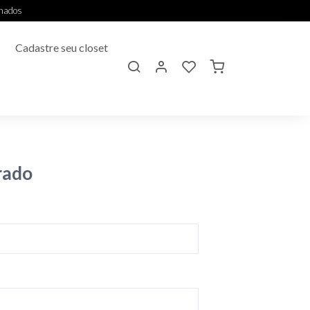
onados
Cadastre seu closet
rado