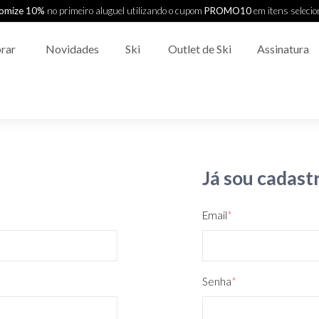
omize 10%
no primeiro aluguel utilizando o cupom
PROMO10
em itens seleci
rar
Novidades
Ski
Outlet de Ski
Assinatura
Já sou cadast
Email
*
Senha
*