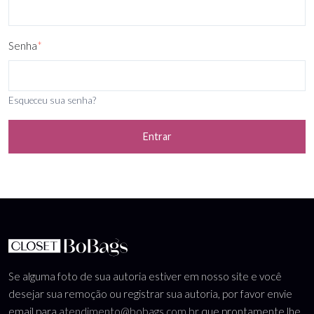
Senha
*
Esqueceu sua senha?
Entrar
Se alguma foto de sua autoria estiver em nosso site e você
desejar sua remoção ou registrar sua autoria, por favor envie
email para
atendimento@bobags.com.br
que prontamente lhe