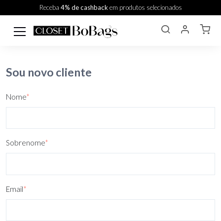
Receba
4% de cashback
em produtos selecionados
Sou novo cliente
Nome
*
Sobrenome
*
Email
*