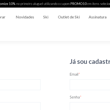
omize 10%
no primeiro aluguel utilizando o cupom
PROMO10
em itens seleci
rar
Novidades
Ski
Outlet de Ski
Assinatura
Já sou cadast
Email
*
Senha
*