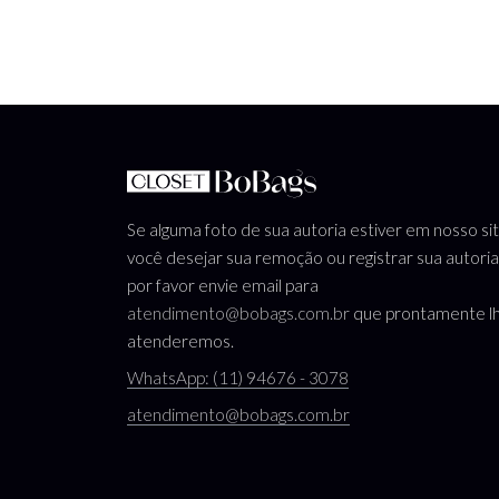
Se alguma foto de sua autoria estiver em nosso si
você desejar sua remoção ou registrar sua autoria
por favor envie email para
atendimento@bobags.com.br
que prontamente l
atenderemos.
WhatsApp: (11) 94676 - 3078
atendimento@bobags.com.br