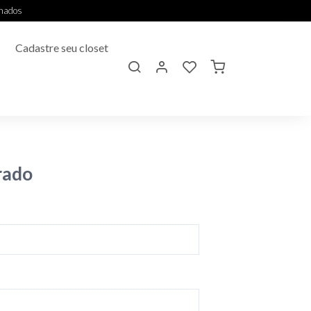
onados
Cadastre seu closet
rado