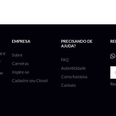
EMPRESA
PRECISANDO DE
RE
AJUDA?
te e
Sobre
FAQ
,
Carreiras
Autenticidade
Inspire-se
he
Como funciona
Cadastre seu Closet
Rec
Contato