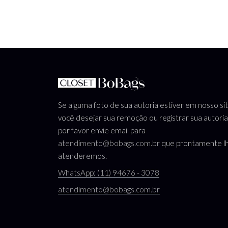
Se alguma foto de sua autoria estiver em nosso si
você desejar sua remoção ou registrar sua autoria
por favor envie email para
atendimento@bobags.com.br
que prontamente l
atenderemos.
WhatsApp: (11) 94676 - 3078
atendimento@bobags.com.br