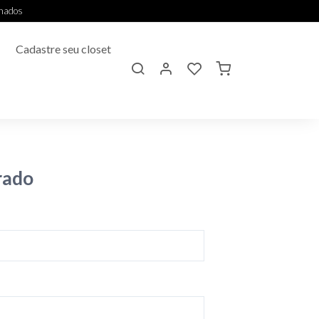
onados
Cadastre seu closet
rado