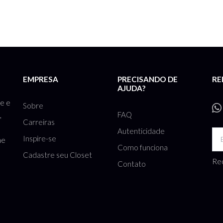
EMPRESA
PRECISANDO DE
RE
AJUDA?
te e
Sobre
FAQ
,
Carreiras
Autenticidade
Inspire-se
he
Como funciona
Cadastre seu Closet
Rec
Contato