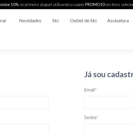
omize 10%
no primeiro aluguel utilizando o cupom
PROMO10
em itens seleci
rar
Novidades
Ski
Outlet de Ski
Assinatura
Já sou cadast
Email
*
Senha
*