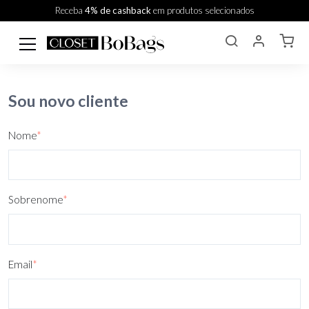
Receba
4% de cashback
em produtos selecionados
Sou novo cliente
Nome
*
Sobrenome
*
Email
*