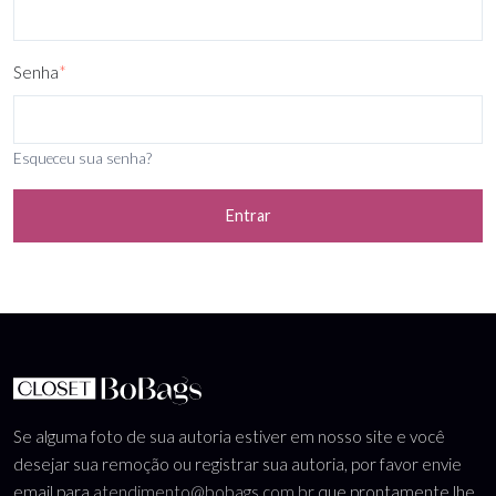
Senha
*
Esqueceu sua senha?
Entrar
Se alguma foto de sua autoria estiver em nosso site e você
desejar sua remoção ou registrar sua autoria, por favor envie
email para
atendimento@bobags.com.br
que prontamente lhe