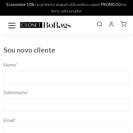
Economize 10%
no primeiro aluguel utilizando o cupom
PROMO10
em
itens selecionados
Sou novo cliente
Nome
*
Sobrenome
*
Email
*