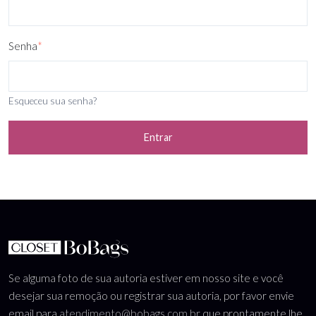
Senha
*
Esqueceu sua senha?
Entrar
Se alguma foto de sua autoria estiver em nosso site e você
desejar sua remoção ou registrar sua autoria, por favor envie
email para
atendimento@bobags.com.br
que prontamente lhe