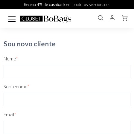
Receba
4% de cashback
em produtos selecionados
Sou novo cliente
Nome
*
Sobrenome
*
Email
*