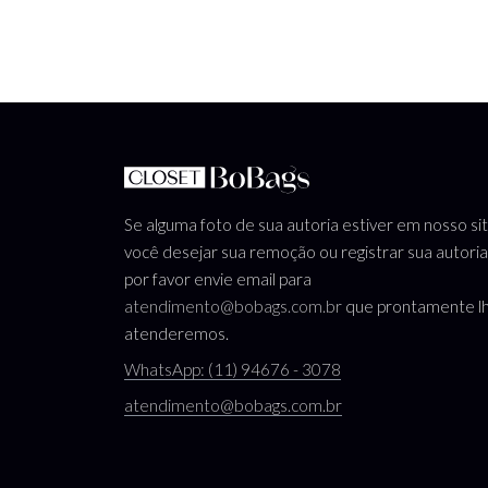
Se alguma foto de sua autoria estiver em nosso si
você desejar sua remoção ou registrar sua autoria
por favor envie email para
atendimento@bobags.com.br
que prontamente l
atenderemos.
WhatsApp: (11) 94676 - 3078
atendimento@bobags.com.br