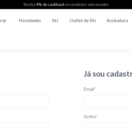
Receba
4% de cashback
em produtos selecionados
rar
Novidades
Ski
Outlet de Ski
Assinatura
Já sou cadast
Email
*
Senha
*