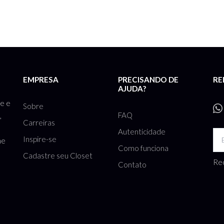
EMPRESA
PRECISANDO DE
RE
AJUDA?
te e
Sobre
FAQ
,
Carreiras
Autenticidade
Inspire-se
he
Como funciona
Cadastre seu Closet
Rec
Contato