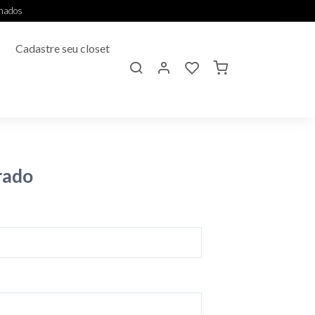
onados
Cadastre seu closet
rado