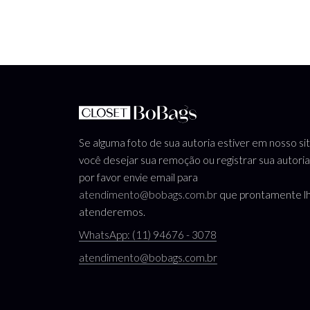
Se alguma foto de sua autoria estiver em nosso si
você desejar sua remoção ou registrar sua autoria
por favor envie email para
atendimento@bobags.com.br
que prontamente l
atenderemos.
WhatsApp: (11) 94676 - 3078
atendimento@bobags.com.br