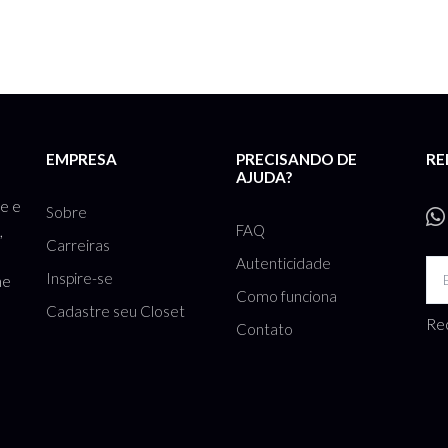
EMPRESA
PRECISANDO DE
RE
AJUDA?
te e
Sobre
FAQ
,
Carreiras
Autenticidade
Inspire-se
he
Como funciona
Cadastre seu Closet
Rec
Contato