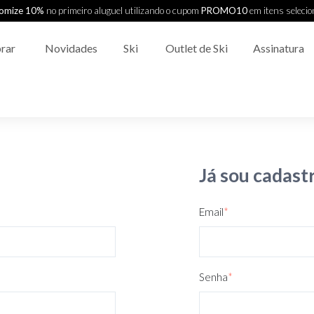
omize 10%
no primeiro aluguel utilizando o cupom
PROMO10
em itens seleci
rar
Novidades
Ski
Outlet de Ski
Assinatura
Já sou cadast
Email
*
Senha
*