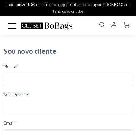
Economize 10%
no primeiro aluguel utilizando o cupom
PROMO10
em
itens selecionados
Sou novo cliente
Nome
*
Sobrenome
*
Email
*