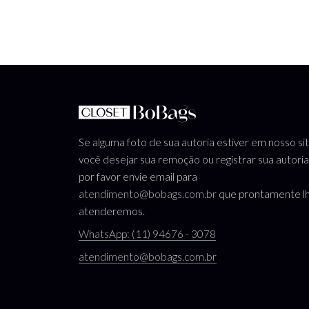
Se alguma foto de sua autoria estiver em nosso si
você desejar sua remoção ou registrar sua autoria
por favor envie email para
atendimento@bobags.com.br
que prontamente l
atenderemos.
WhatsApp: (11) 94676 - 3078
atendimento@bobags.com.br