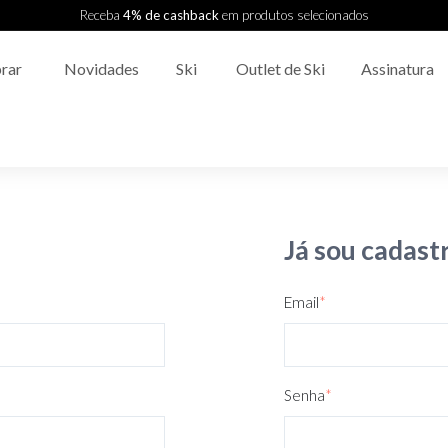
Receba
4% de cashback
em produtos selecionados
rar
Novidades
Ski
Outlet de Ski
Assinatura
Já sou cadast
Email
*
Senha
*