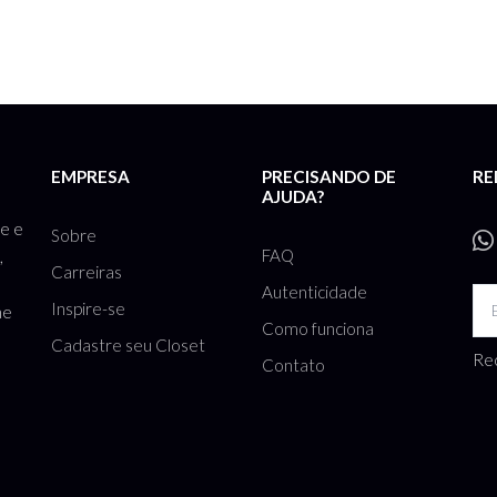
EMPRESA
PRECISANDO DE
RE
AJUDA?
te e
Sobre
FAQ
,
Carreiras
Autenticidade
Inspire-se
he
Como funciona
Cadastre seu Closet
Rec
Contato