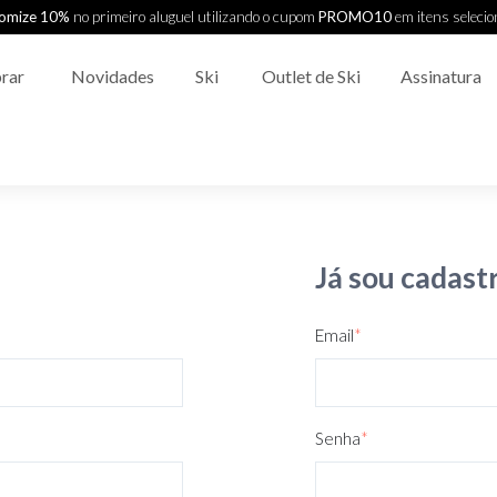
omize 10%
no primeiro aluguel utilizando o cupom
PROMO10
em itens seleci
rar
Novidades
Ski
Outlet de Ski
Assinatura
Já sou cadast
Email
*
Senha
*