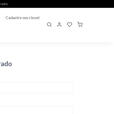
onados
Cadastre seu closet
rado