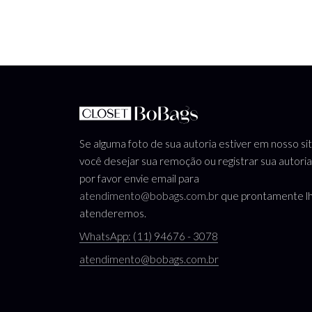
Se alguma foto de sua autoria estiver em nosso si
você desejar sua remoção ou registrar sua autoria
por favor envie email para
atendimento@bobags.com.br
que prontamente l
atenderemos.
WhatsApp: (11) 94676 - 3078
atendimento@bobags.com.br