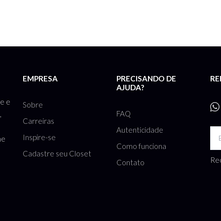
EMPRESA
PRECISANDO DE
RE
AJUDA?
te e
Sobre
FAQ
,
Carreiras
Autenticidade
Inspire-se
he
Como funciona
Cadastre seu Closet
Rec
Contato