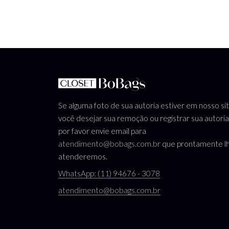
Se alguma foto de sua autoria estiver em nosso si
você desejar sua remoção ou registrar sua autoria
por favor envie email para
atendimento@bobags.com.br
que prontamente l
atenderemos.
WhatsApp: (11) 94676 - 3078
atendimento@bobags.com.br