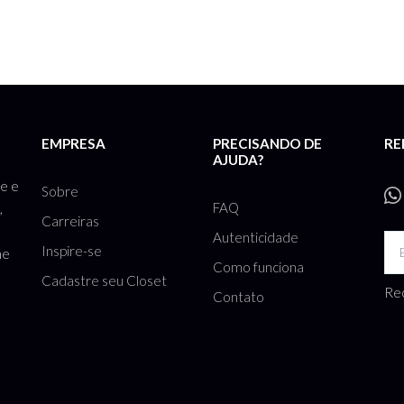
EMPRESA
PRECISANDO DE
RE
AJUDA?
te e
Sobre
FAQ
,
Carreiras
Autenticidade
Inspire-se
he
Como funciona
Cadastre seu Closet
Rec
Contato