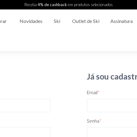
Receba
4% de cashback
em produtos selecionados
rar
Novidades
Ski
Outlet de Ski
Assinatura
Já sou cadast
Email
*
Senha
*