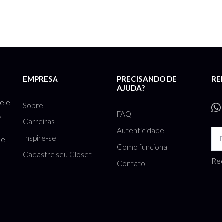
EMPRESA
PRECISANDO DE
RE
AJUDA?
te e
Sobre
FAQ
,
Carreiras
Autenticidade
Inspire-se
he
Como funciona
Cadastre seu Closet
Rec
Contato