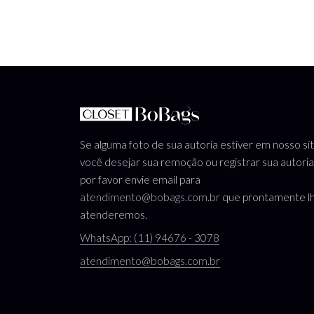
Se alguma foto de sua autoria estiver em nosso si
você desejar sua remoção ou registrar sua autoria
por favor envie email para
atendimento@bobags.com.br
que prontamente l
atenderemos.
WhatsApp: (11) 94676 - 3078
atendimento@bobags.com.br