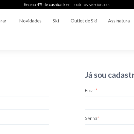
Receba
4% de cashback
em produtos selecionados
rar
Novidades
Ski
Outlet de Ski
Assinatura
Já sou cadast
Email
*
Senha
*